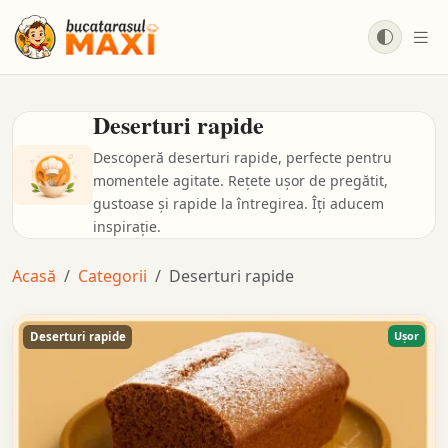
Salt la conținut principal
Deserturi rapide
Descoperă deserturi rapide, perfecte pentru
momentele agitate. Rețete ușor de pregătit,
gustoase și rapide la întregirea. Îți aducem
inspirație.
Acasă
Categorii
Deserturi rapide
Ușor
Deserturi rapide