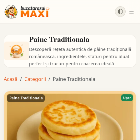
Salt la conținut principal
Paine Traditionala
Descoperă rețeta autentică de pâine tradițională
românească, ingredientele, sfaturi pentru aluat
perfect și trucuri pentru coacerea ideală.
Acasă
Categorii
Paine Traditionala
Ușor
Paine Traditionala