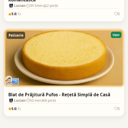
Lucian
3h 5min
2 porții
5.0
(1)
0
Ușor
Patiserie
Blat de Prăjitură Pufos - Rețetă Simplă de Casă
Lucian
50 min
8 porții
5.0
(1)
0