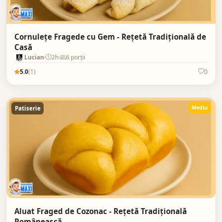
Cornulețe Fragede cu Gem - Rețetă Tradițională de
Casă
Lucian
2h
6 porții
5.0
(1)
0
Mediu
Patiserie
Aluat Fraged de Cozonac - Rețetă Tradițională
Românească