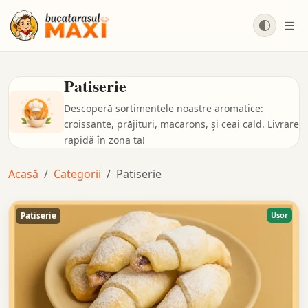
Salt la conținut principal
Patiserie
Descoperă sortimentele noastre aromatice:
croissante, prăjituri, macarons, și ceai cald. Livrare
rapidă în zona ta!
Acasă
Categorii
Patiserie
Ușor
Patiserie