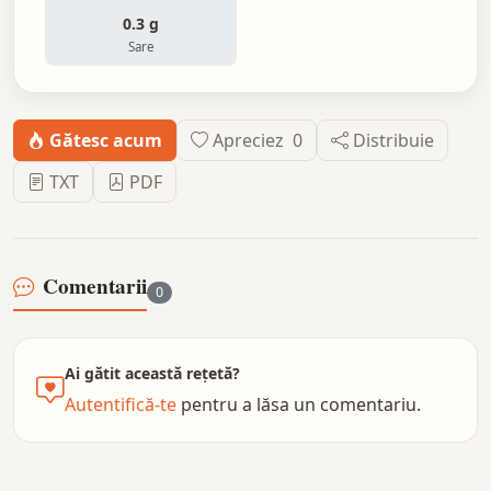
0.3 g
Sare
Gătesc acum
Apreciez
0
Distribuie
TXT
PDF
Comentarii
0
Ai gătit această rețetă?
Autentifică-te
pentru a lăsa un comentariu.