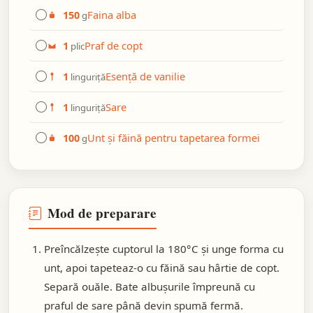
Faina alba
150
g
Praf de copt
1
plic
Esență de vanilie
1
linguriță
Sare
1
linguriță
Unt și făină pentru tapetarea formei
100
g
Mod de preparare
Preîncălzește cuptorul la 180°C și unge forma cu
unt, apoi tapeteaz-o cu făină sau hârtie de copt.
Separă ouăle. Bate albușurile împreună cu
praful de sare până devin spumă fermă.