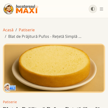
Salt la conținut principal
Acasă
Patiserie
Blat de Prăjitură Pufos - Rețetă Simplă …
Patiserie