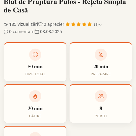
Blat de Prăjitură Pufos - Rețetă Simplă
de Casă
185 vizualizări
0 aprecieri
(1)
0
comentarii
08.08.2025
50 min
20 min
TIMP TOTAL
PREPARARE
30 min
8
GĂTIRE
PORȚII