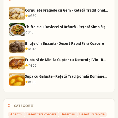
Cornulețe Fragede cu Gem - Rețetă Tradițională d…
380
Chiftele cu Dovlecei și Brânză - Rețetă Simplă ș…
340
Biluțe din Biscuiți - Desert Rapid Fără Coacere
318
Friptură de Miel la Cuptor cu Usturoi și Vin - R…
306
Supă cu Găluște - Rețetă Tradițională Românească
305
CATEGORII
Aperitiv
Desert fara coacere
Deserturi
Deserturi rapide