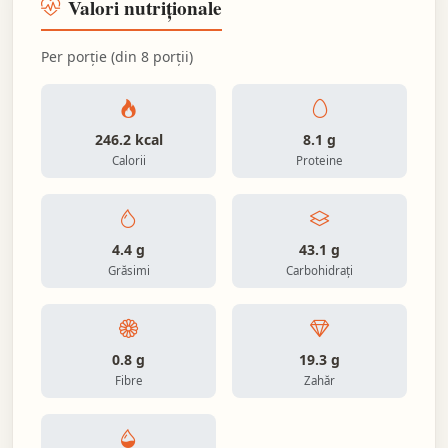
Valori nutriționale
Per porție (din 8 porții)
246.2 kcal
8.1 g
Calorii
Proteine
4.4 g
43.1 g
Grăsimi
Carbohidrați
0.8 g
19.3 g
Fibre
Zahăr