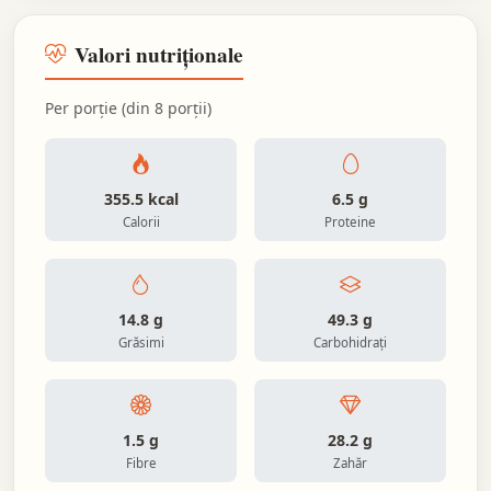
Valori nutriționale
Per porție (din 8 porții)
355.5 kcal
6.5 g
Calorii
Proteine
14.8 g
49.3 g
Grăsimi
Carbohidrați
1.5 g
28.2 g
Fibre
Zahăr