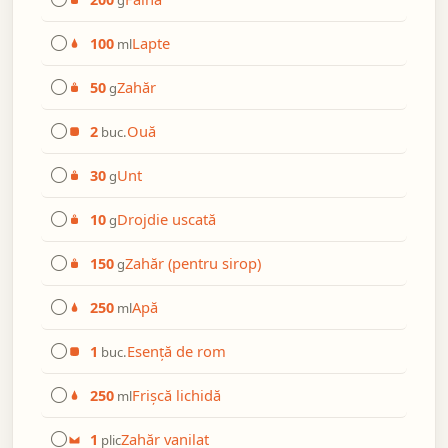
Lapte
100
ml
Zahăr
50
g
Ouă
2
buc.
Unt
30
g
Drojdie uscată
10
g
Zahăr (pentru sirop)
150
g
Apă
250
ml
Esență de rom
1
buc.
Frișcă lichidă
250
ml
Zahăr vanilat
1
plic