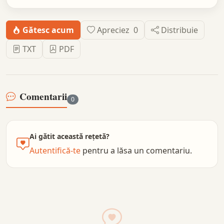
Gătesc acum
Apreciez
0
Distribuie
TXT
PDF
Comentarii
0
Ai gătit această rețetă?
Autentifică-te
pentru a lăsa un comentariu.