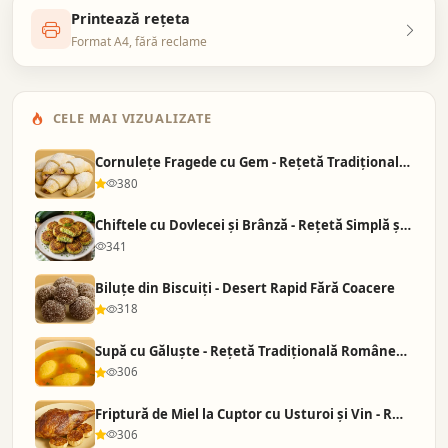
Printează rețeta
Format A4, fără reclame
CELE MAI VIZUALIZATE
Cornulețe Fragede cu Gem - Rețetă Tradițională d…
380
Chiftele cu Dovlecei și Brânză - Rețetă Simplă ș…
341
Biluțe din Biscuiți - Desert Rapid Fără Coacere
318
Supă cu Găluște - Rețetă Tradițională Românească
306
Friptură de Miel la Cuptor cu Usturoi și Vin - R…
306